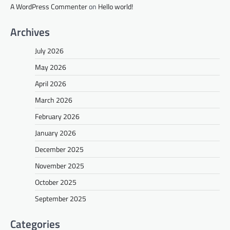
A WordPress Commenter
on
Hello world!
Archives
July 2026
May 2026
April 2026
March 2026
February 2026
January 2026
December 2025
November 2025
October 2025
September 2025
Categories