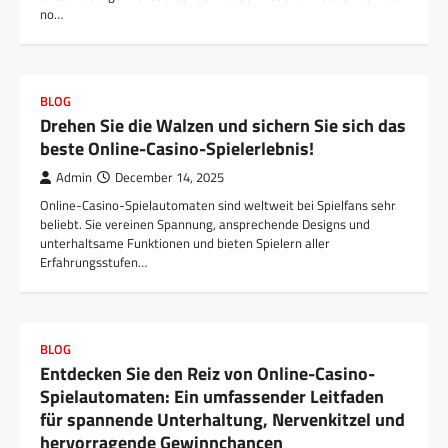
no…
BLOG
Drehen Sie die Walzen und sichern Sie sich das
beste Online-Casino-Spielerlebnis!
Admin
December 14, 2025
Online-Casino-Spielautomaten sind weltweit bei Spielfans sehr
beliebt. Sie vereinen Spannung, ansprechende Designs und
unterhaltsame Funktionen und bieten Spielern aller
Erfahrungsstufen…
BLOG
Entdecken Sie den Reiz von Online-Casino-
Spielautomaten: Ein umfassender Leitfaden
für spannende Unterhaltung, Nervenkitzel und
hervorragende Gewinnchancen