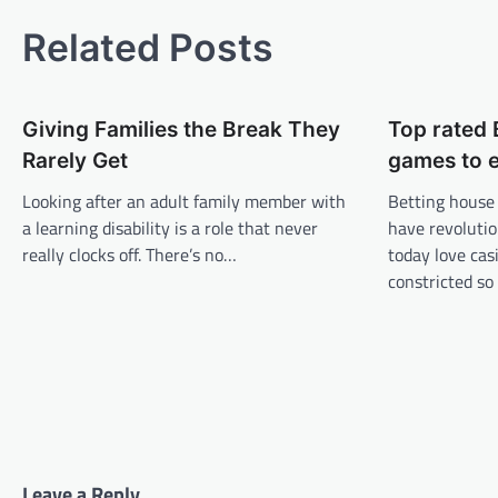
Related Posts
Giving Families the Break They
Top rated 
Rarely Get
games to 
Looking after an adult family member with
Betting house 
a learning disability is a role that never
have revolutio
really clocks off. There’s no…
today love cas
constricted so
Leave a Reply