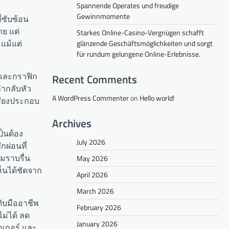
Spannende Operates und freudige
Gewinnmomente
่ซับซ้อน
าย แต่
Starkes Online-Casino-Vergnügen schafft
แม้แต่
glänzende Geschäftsmöglichkeiten und sorgt
für rundum gelungene Online-Erlebnisse.
งและกราฟิก
Recent Comments
ากลับหัว
A WordPress Commenter
on
Hello world!
สียงประกอบ
Archives
ป็นต้อง
July 2026
กผ่อนที่
มราบรื่น
May 2026
็นได้ชัดจาก
April 2026
March 2026
ดับมืออาชีพ
February 2026
ไม่ได้ ลด
January 2026
กเกอร์ และ