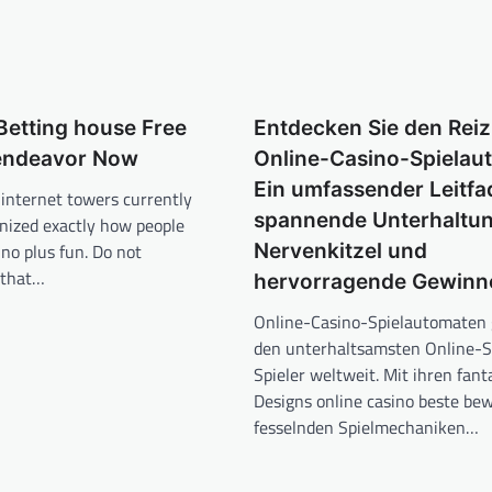
Betting house Free
Entdecken Sie den Reiz
endeavor Now
Online-Casino-Spielau
Ein umfassender Leitfa
internet towers currently
spannende Unterhaltun
nized exactly how people
ino plus fun. Do not
Nervenkitzel und
 that…
hervorragende Gewin
Online-Casino-Spielautomaten 
den unterhaltsamsten Online-Sp
Spieler weltweit. Mit ihren fant
Designs online casino beste bew
fesselnden Spielmechaniken…