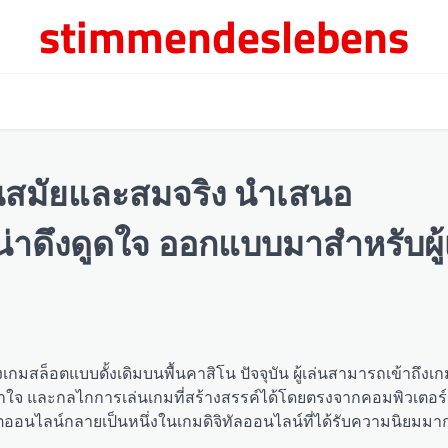
stimmendeslebens
ันสมัยและสมจริง นำเสนอ
น่าดึงดูดใจ ออกแบบมาสำหรับผู้
สล็อตแบบดั้งเดิมบนพื้นคาสิโน ปัจจุบัน ผู้เล่นสามารถเข้าถึงเกมท
้าใจ และกลไกการเล่นเกมที่สร้างสรรค์ได้โดยตรงจากคอมพิวเตอร
ออนไลน์กลายเป็นหนึ่งในเกมดิจิทัลออนไลน์ที่ได้รับความนิยมมากที