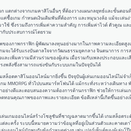
ก แตกต่างจากเกมคาสิโนอื่นๆ ที่ต้องวางแผนกลยุทธ์และขั้นตอนที
ียงแค่ซื้อเกม กำหนดเงินเดิมพันที่ต้องการ และหมุนวงล้อ แม้จะเล่นง่
าใช้ ซึ่งรวมถึงการเพิ่มค่าความสำคัญ การเพิ่มค่าไวด์ ตัวคูณ และ
้ากับประสบการณ์โดยรวม
ภาพของภาพกราฟิก ผู้พัฒนาลงทุนอย่างมากในภาพความละเอียดสู
่าเกมจะได้รับแรงบันดาลใจจากวัฒนธรรมยุคกลาง จินตนาการ การล่
และเพิ่มความมีส่วนร่วมของผู้เล่น เมื่อรวมกับเพลงประกอบและเ
ทรงพลังซึ่งสามารถแข่งขันกับระบบเกมในปัจจุบันได้
ล็อตคาสิโนออนไลน์มากยิ่งขึ้น ปัจจุบันผู้เล่นเกมออนไลน์ไม่จำเ
เกม MMORPG ทั่วไปบนสมาร์ทโฟนได้ แม้กระทั่งระหว่างเดินทาง พั
มาอย่างดีและตอบสนองความต้องการด้านกราฟิก ช่วยให้การเล่นเก
คุณภาพของภาพและรายละเอียด ข้อดีเหล่านี้เกิดขึ้นอย่างเห
ผู้เล่นเกมออนไลน์สร้างโซลูชันที่ชาญฉลาดมากขึ้นได้ เกมสล็อตระ
แต่ละครั้ง ระบบนี้หมายความว่าข้อมูลที่อยู่เป็นส่วนตัวและคาดเดา
ล่นออนไลน์มักพบกับข้อกำหนดต่างๆ เช่น เปอร์เซ็นต์ของผู้เล่นโป๊