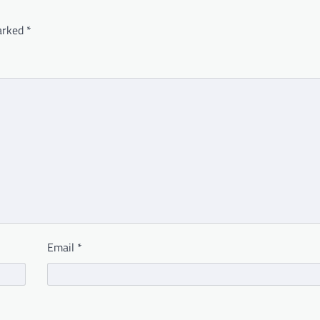
marked
*
Email
*